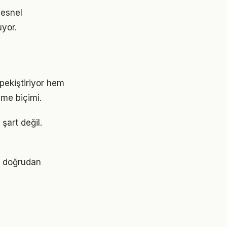
nesnel
uyor.
pekiştiriyor hem
nme biçimi.
şart değil.
ri doğrudan