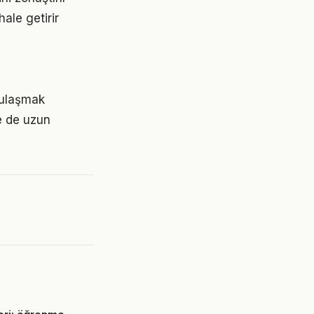
ale getirir
e ulaşmak
e de uzun