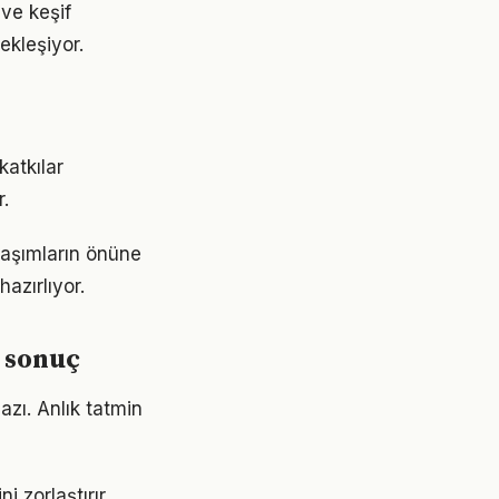
ve keşif
ekleşiyor.
katkılar
.
laşımların önüne
azırlıyor.
 sonuç
azı. Anlık tatmin
 zorlaştırır