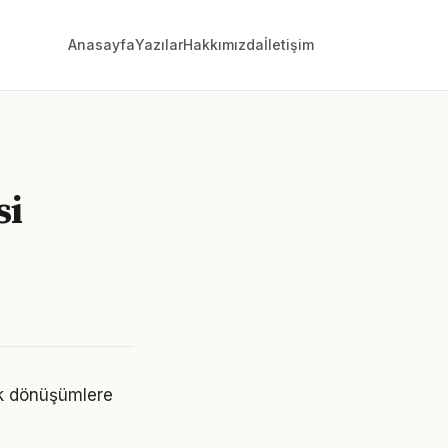
Anasayfa
Yazılar
Hakkımızda
İletişim
si
ük dönüşümlere