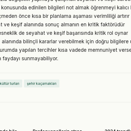
konusunda edinilen bilgileri not almak öğrenmeyi kalıcı h
den önce kısa bir planlama aşaması verimliliği artırır
at ve keşif alanında sonuç almanın en kritik faktörüdür
sneklik de seyahat ve keşif başarısında kritik rol oynar
lanında bilinçli kararlar verebilmek için doğru bilgiler
 durumda yapılan tercihler kısa vadede memnuniyet vers
 faydayı sunmayabiliyor.
kültür turları
şehir kaçamakları