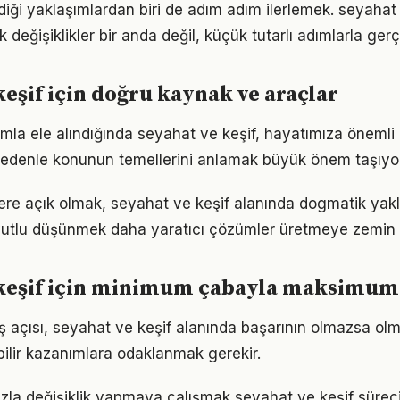
iği yaklaşımlardan biri de adım adım ilerlemek. seyahat 
eğişiklikler bir anda değil, küçük tutarlı adımlarla gerç
keşif için doğru kaynak ve araçlar
ımla ele alındığında seyahat ve keşif, hayatımıza önemli 
 nedenle konunun temellerini anlamak büyük önem taşıyor
flere açık olmak, seyahat ve keşif alanında dogmatik yak
utlu düşünmek daha yaratıcı çözümler üretmeye zemin h
 keşif için minimum çabayla maksimum
ş açısı, seyahat ve keşif alanında başarının olmazsa olm
bilir kazanımlara odaklanmak gerekir.
zla değişiklik yapmaya çalışmak seyahat ve keşif sürecini