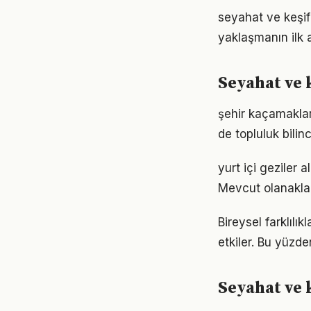
seyahat ve keşif
yaklaşmanın ilk 
Seyahat ve 
şehir kaçamaklar
de topluluk bilin
yurt içi geziler 
Mevcut olanaklarl
Bireysel farklıl
etkiler. Bu yüzde
Seyahat ve k