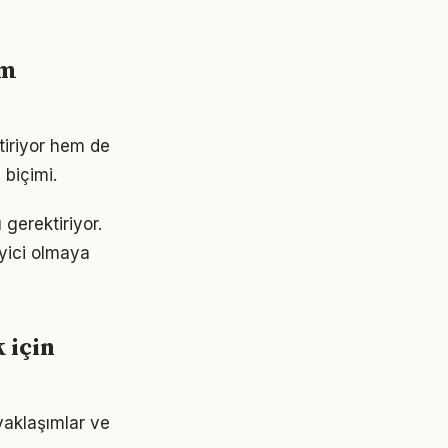
ım
tiriyor hem de
 biçimi.
 gerektiriyor.
eyici olmaya
 için
yaklaşımlar ve