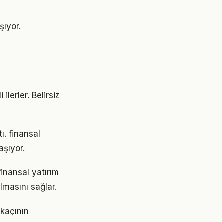
şıyor.
ilerler. Belirsiz
ı. finansal
şıyor.
inansal yatırım
lmasını sağlar.
 kaçının