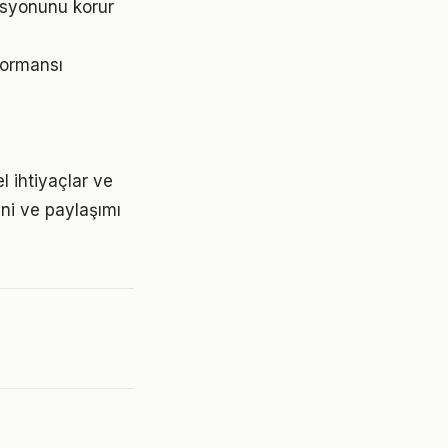
asyonunu korur
formansı
l ihtiyaçlar ve
ini ve paylaşımı