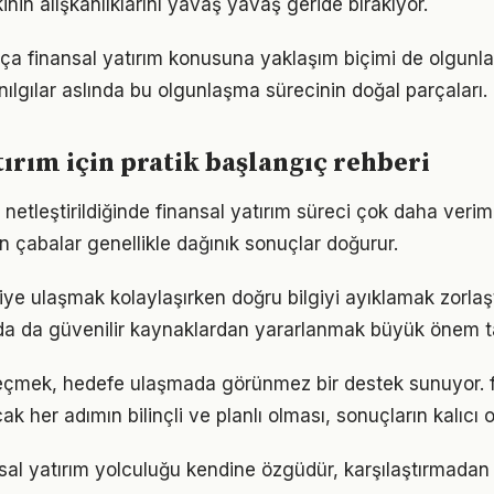
nin alışkanlıklarını yavaş yavaş geride bırakıyor.
tıkça finansal yatırım konusuna yaklaşım biçimi de olgunla
nılgılar aslında bu olgunlaşma sürecinin doğal parçaları.
tırım için pratik başlangıç rehberi
netleştirildiğinde finansal yatırım süreci çok daha verimli 
n çabalar genellikle dağınık sonuçlar doğurur.
giye ulaşmak kolaylaşırken doğru bilgiyi ayıklamak zorlaşt
da da güvenilir kaynaklardan yararlanmak büyük önem ta
eçmek, hedefe ulaşmada görünmez bir destek sunuyor. f
k her adımın bilinçli ve planlı olması, sonuçların kalıcı o
nsal yatırım yolculuğu kendine özgüdür, karşılaştırmadan