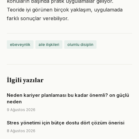
konuların başında pratik uygulamalar geliyor.
Teoride iyi görünen birçok yaklaşım, uygulamada
farklı sonuçlar verebiliyor.
ebeveynlik
aile ilişkileri
olumlu disiplin
İlgili yazılar
Neden kariyer planlaması bu kadar önemli? on güçlü
neden
9 Ağustos 2026
Stres yönetimi için bütçe dostu dört çözüm önerisi
8 Ağustos 2026